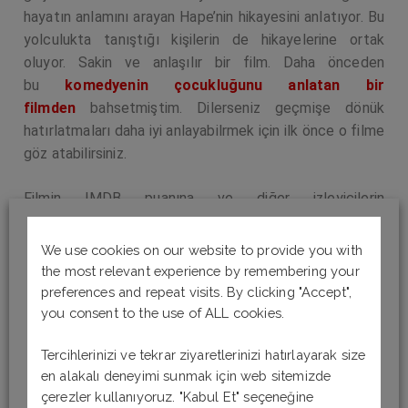
hayatın anlamını arayan Hape’nin hikayesini anlatıyor. Bu
yolculukta tanıştığı kişilerin de hikayelerine ortak
oluyor. Sakin ve anlaşılır bir film. Daha önceden
bu
komedyenin çocukluğunu anlatan bir
filmden
bahsetmiştim. Dilerseniz geçmişe dönük
hatırlatmaları daha iyi anlayabilrmek için ilk önce o filme
göz atabilirsiniz.
Filmin IMDB puanına ve diğer izleyicilerin
yorumlarına
buradan
ulaşabilirsiniz.
We use cookies on our website to provide you with
the most relevant experience by remembering your
preferences and repeat visits. By clicking "Accept",
you consent to the use of ALL cookies.
Tercihlerinizi ve tekrar ziyaretlerinizi hatırlayarak size
en alakalı deneyimi sunmak için web sitemizde
çerezler kullanıyoruz. "Kabul Et" seçeneğine