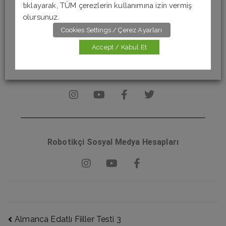
tıklayarak, TÜM çerezlerin kullanımına izin vermiş
olursunuz.
Yeni paylaşımlarımızdan haberdar olmak için bizi sosyal
Cookies Settings / Çerez Ayarları
medya hesaplarımızdan takip edebilirsiniz.
Accept / Kabul Et
Almanca Öğreniyorum Sosyal Medya Hesapları
Robotikçi Sosyal Medya Hesapları
Almanca Edatlı Fiiller Testi 3