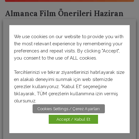
Almanca Film Önerileri Haziran
2021
We use cookies on our website to provide you with
26 Haziran 2021
tarihinde gönderilmiş
the most relevant experience by remembering your
Almanca Film Önerileri Haziran ayı Almanca
preferences and repeat visits. By clicking "Accept",
film önerilerinden merhaba. Almanca dinleme
you consent to the use of ALL cookies.
becerilerimi geliştirebilmek ve yeni cümleler, kalıplar
Tercihlerinizi ve tekrar ziyaretlerinizi hatırlayarak size
öğrenebilmek için bu ay 3 Almanca film izledim. Farklı
en alakalı deneyimi sunmak için web sitemizde
kategorilerde 3 Almanca film tavsiyesi için yazımıza
çerezler kullanıyoruz. "Kabul Et" seçeneğine
göz atabilirsiniz. Diğer Almanca film ve dizi
tıklayarak, TÜM çerezlerin kullanımına izin vermiş
önerileri için buraya göz atabilirsiniz. 1. die Wolke
olursunuz.
Yaşadıkları kentin yakınında bir nükleer santral
Cookies Settings / Çerez Ayarları
reaktörünün patlaması sonucunda bu kent ve
Accept / Kabul Et
çevresinde yaşayanlar için hayati tehlike oluşur. […]
Daha fazlasını oku