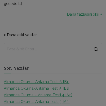
gecede […]
Daha fazlasını oku
Yazı
Daha eski yazılar
gezinmesi
S
e
a
Son Yazılar
r
c
Almanca Okuma-Anlama Testi 6 [B1]
h
Almanca Okuma-Anlama Testi 5 [B1]
f
Almanca Okuma – Anlama Testi 4 [A2]
o
Almanca Okuma-Anlama Testi 3 [A2]
r