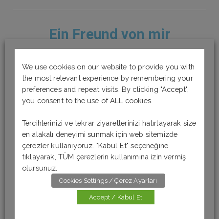
Ein Freund von mir
Sigorta şirketinde çalışan Karl isimli genç işi gereği
We use cookies on our website to provide you with
araba kiralama firmasında sürücü olarak çalışır. Bu film
the most relevant experience by remembering your
Karl’ın araba kiralama firmasında edindiği arkadaşını ve
preferences and repeat visits. By clicking "Accept",
ikisi arasındaki arkadaşlık ilişkisini anlatıyor.
Almancası
you consent to the use of ALL cookies.
anlaşılır.
Konusu pek ilgimi çekmediği için
bu
filmi
izlerken biraz sıkıldım. Araba yarışlarını ya da
Tercihlerinizi ve tekrar ziyaretlerinizi hatırlayarak size
sürüşlerini izlemeyi seviyorsanız göz atabilirsiniz.
en alakalı deneyimi sunmak için web sitemizde
çerezler kullanıyoruz. "Kabul Et" seçeneğine
tıklayarak, TÜM çerezlerin kullanımına izin vermiş
olursunuz.
Cookies Settings / Çerez Ayarları
Accept / Kabul Et