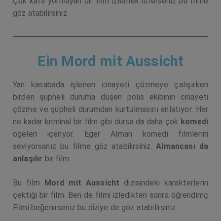
Çok kafa yormayan bir film izlemek isterseniz bu filme
göz atabilirsiniz
Ein Mord mit Aussicht
Yan kasabada işlenen cinayeti çözmeye çalışırken
birden şüpheli duruma düşen polis ekibinin cinayeti
çözme ve şüpheli durumdan kurtulmasını anlatıyor. Her
ne kadar kriminal bir film gibi dursa da daha çok
komedi
öğeleri içeriyor. Eğer Alman komedi filmlerini
seviyorsanız bu filme göz atabilirsiniz.
Almancası da
anlaşılır
bir film.
Bu film
Mord mit Aussicht
dizisindeki karakterlerin
çektiği bir film. Ben de filmi izledikten sonra öğrendimç
Filmi beğenirseniz bu diziye de göz atabilirsiniz.