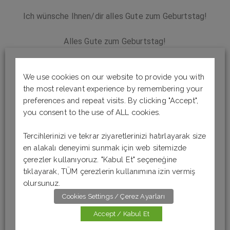
Ich wünsche Ihnen/dir alles Gute zum Geburtstag!
Alles Gute zum Geburtstag!
Alles Gute!
We use cookies on our website to provide you with
the most relevant experience by remembering your
Alles Gute nachträglich!
preferences and repeat visits. By clicking "Accept",
you consent to the use of ALL cookies.
Tercihlerinizi ve tekrar ziyaretlerinizi hatırlayarak size
Almanca dil bilgisi kurallarını eğlenceli ve mantığını
en alakalı deneyimi sunmak için web sitemizde
kavrayarak öğrenmek isterseniz Udemy’de bulunan
çerezler kullanıyoruz. "Kabul Et" seçeneğine
online Almanca kurslarımıza göz atabilirsiniz.
tıklayarak, TÜM çerezlerin kullanımına izin vermiş
olursunuz.
Cookies Settings / Çerez Ayarları
Accept / Kabul Et
A1 - Kayıt Ol