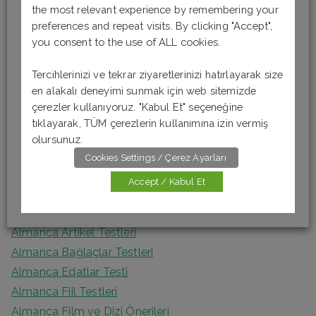
the most relevant experience by remembering your
a
Son Yazılar
preferences and repeat visits. By clicking "Accept",
r
you consent to the use of ALL cookies.
c
Almanca Okuma-Anlama Testi 6 [B1]
h
Tercihlerinizi ve tekrar ziyaretlerinizi hatırlayarak size
Almanca Okuma-Anlama Testi 5 [B1]
en alakalı deneyimi sunmak için web sitemizde
f
Almanca Okuma – Anlama Testi 4 [A2]
çerezler kullanıyoruz. "Kabul Et" seçeneğine
o
Almanca Okuma-Anlama Testi 3 [A2]
tıklayarak, TÜM çerezlerin kullanımına izin vermiş
r
olursunuz.
Almanca Okuma Anlama Testi 2 [A1]
:
Cookies Settings / Çerez Ayarları
Accept / Kabul Et
Kategoriler
Almanca Artikel Testleri
Almanca Bağlaçlar Testleri
Almanca Edatlar Testi
Almanca Fiil Testleri
Almanca Film ve Dizi Önerileri