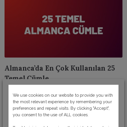
Almanca’da En Çok Kullanılan 25
Temel Cümle
7 Eylül 2019
tarihinde gönderilmiş
We use cookies on our website to provide you with
the most relevant experience by remembering your
25 Temel Almanca Cümle Almanca öğrenirken dil
preferences and repeat visits. By clicking "Accept",
bilgisinin yanı sıra temel cümle kalıplarının da
you consent to the use of ALL cookies.
beraberinde öğrenilmesi gerekir. Bu temel kalıplar
iletişim kurmayı kolaylaştırmanın yanı sıra dili daha hızlı