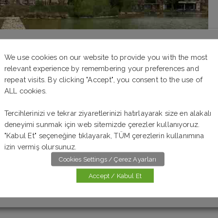
We use cookies on our website to provide you with the most
relevant experience by remembering your preferences and
repeat visits. By clicking "Accept", you consent to the use of
ALL cookies.
r
Tercihlerinizi ve tekrar ziyaretlerinizi hatırlayarak size en alakalı
deneyimi sunmak için web sitemizde çerezler kullanıyoruz.
"Kabul Et" seçeneğine tıklayarak, TÜM çerezlerin kullanımına
izin vermiş olursunuz.
eri testine hoş geldiniz. 10 soruluk online Almanca
Cookies Settings / Çerez Ayarları
llerin anlamına göre doğru fiili bulmanız ve doğru olduğunu
plarınızı kontrol etmek ve doğru cevapları görmek için
Accept / Kabul Et
 başarılar Not: Sorularda verilen boşluk sayısı temsilidir,