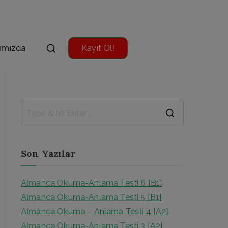
ımızda
Kayıt Ol!
S
e
a
Son Yazılar
r
c
Almanca Okuma-Anlama Testi 6 [B1]
h
Almanca Okuma-Anlama Testi 5 [B1]
f
Almanca Okuma – Anlama Testi 4 [A2]
o
Almanca Okuma-Anlama Testi 3 [A2]