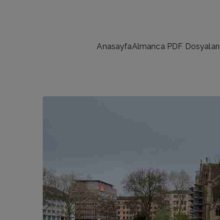
İçeriğe
geç
Anasayfa
Almanca PDF Dosyaları