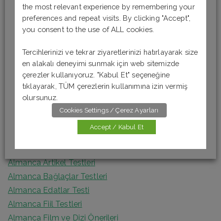
the most relevant experience by remembering your
a
Son Yazılar
preferences and repeat visits. By clicking "Accept",
r
you consent to the use of ALL cookies.
c
Almanca Okuma-Anlama Testi 6 [B1]
h
Tercihlerinizi ve tekrar ziyaretlerinizi hatırlayarak size
Almanca Okuma-Anlama Testi 5 [B1]
en alakalı deneyimi sunmak için web sitemizde
f
Almanca Okuma – Anlama Testi 4 [A2]
çerezler kullanıyoruz. "Kabul Et" seçeneğine
o
Almanca Okuma-Anlama Testi 3 [A2]
tıklayarak, TÜM çerezlerin kullanımına izin vermiş
r
olursunuz.
Almanca Okuma Anlama Testi 2 [A1]
:
Cookies Settings / Çerez Ayarları
Accept / Kabul Et
Kategoriler
Almanca Artikel Testleri
Almanca Bağlaçlar Testleri
Almanca Edatlar Testi
Almanca Fiil Testleri
Almanca Film ve Dizi Önerileri