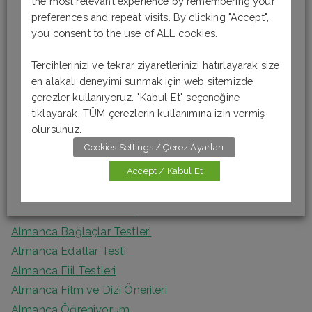
the most relevant experience by remembering your
Son Yazılar
r
preferences and repeat visits. By clicking "Accept",
you consent to the use of ALL cookies.
c
Almanca Okuma-Anlama Testi 6 [B1]
h
Tercihlerinizi ve tekrar ziyaretlerinizi hatırlayarak size
Almanca Okuma-Anlama Testi 5 [B1]
f
en alakalı deneyimi sunmak için web sitemizde
Almanca Okuma – Anlama Testi 4 [A2]
o
çerezler kullanıyoruz. "Kabul Et" seçeneğine
Almanca Okuma-Anlama Testi 3 [A2]
tıklayarak, TÜM çerezlerin kullanımına izin vermiş
r
Almanca Okuma Anlama Testi 2 [A1]
olursunuz.
:
Cookies Settings / Çerez Ayarları
Kategoriler
Accept / Kabul Et
Almanca Artikel Testleri
Almanca Bağlaçlar Testleri
Almanca Edatlar Testi
Almanca Fiil Testleri
Almanca Film ve Dizi Önerileri
Almanca Öğreniyorum