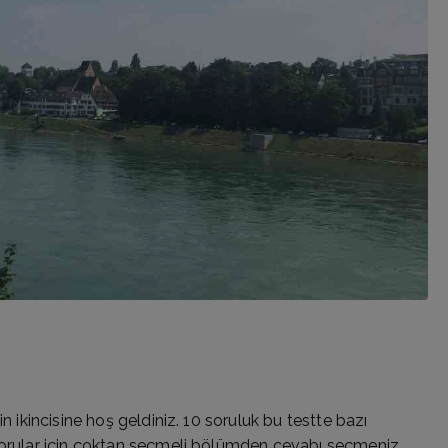
n ikincisine hoş geldiniz. 10 soruluk bu testte bazı
 sorular için çoktan seçmeli bölümden cevabı seçmeniz