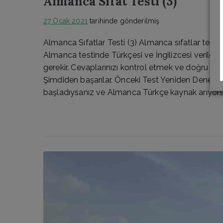
Almanca Sıfat Testi (3)
27 Ocak 2021
tarihinde gönderilmiş
Almanca Sıfatlar Testi (3) Almanca sıfatlar testi
Almanca testinde Türkçesi ve İngilizcesi verilen 
gerekir. Cevaplarınızı kontrol etmek ve doğru ceva
Şimdiden başarılar. Önceki Test Yeniden Dene So
başladıysanız ve Almanca Türkçe kaynak arıyors