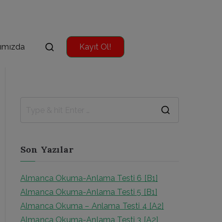
ımızda
Kayıt Ol!
S
e
a
Son Yazılar
r
c
Almanca Okuma-Anlama Testi 6 [B1]
h
Almanca Okuma-Anlama Testi 5 [B1]
f
Almanca Okuma – Anlama Testi 4 [A2]
o
Almanca Okuma-Anlama Testi 3 [A2]