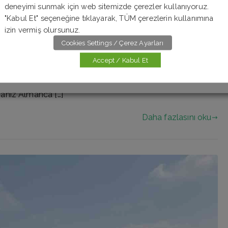
deneyimi sunmak için web sitemizde çerezler kullanıyoruz.
"Kabul Et" seçeneğine tıklayarak, TÜM çerezlerin kullanımına
izin vermiş olursunuz.
nin üçüncüsüne hoş geldiniz. 10 soruluk bu online
Cookies Settings / Çerez Ayarları
sıfatların Almancalarını tahmin etmeniz
Accept / Kabul Et
pları görmek için “Testi Bitir” butonuna tıklamanız yeterli.
nraki Test Sıfat Testleri Almanca öğrenmeye yeni
anız Almanca […]
Daha fazlasını oku