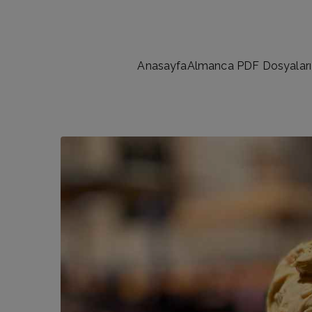
İçeriğe
geç
Anasayfa
Almanca PDF Dosyaları