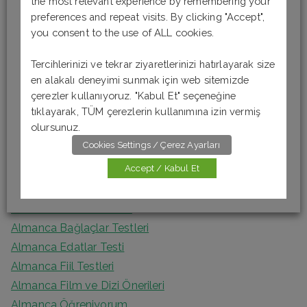
the most relevant experience by remembering your
Son Yazılar
r
preferences and repeat visits. By clicking "Accept",
you consent to the use of ALL cookies.
c
Almanca Okuma-Anlama Testi 6 [B1]
h
Tercihlerinizi ve tekrar ziyaretlerinizi hatırlayarak size
Almanca Okuma-Anlama Testi 5 [B1]
f
en alakalı deneyimi sunmak için web sitemizde
Almanca Okuma – Anlama Testi 4 [A2]
o
çerezler kullanıyoruz. "Kabul Et" seçeneğine
Almanca Okuma-Anlama Testi 3 [A2]
tıklayarak, TÜM çerezlerin kullanımına izin vermiş
r
Almanca Okuma Anlama Testi 2 [A1]
olursunuz.
:
Cookies Settings / Çerez Ayarları
Kategoriler
Accept / Kabul Et
Almanca Artikel Testleri
Almanca Bağlaçlar Testleri
Almanca Edatlar Testi
Almanca Fiil Testleri
Almanca Film ve Dizi Önerileri
Almanca Öğreniyorum