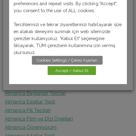
preferences and repeat visits. By clicking "Accept",
c
you consent to the use of ALL cookies.
Almanca Okuma-Anlama Testi 6 [B1]
h
Almanca Okuma-Anlama Testi 5 [B1]
Tercihlerinizi ve tekrar ziyaretlerinizi hatırlayarak size
f
Almanca Okuma – Anlama Testi 4 [A2]
en alakalı deneyimi sunmak için web sitemizde
o
Almanca Okuma-Anlama Testi 3 [A2]
çerezler kullanıyoruz. "Kabul Et" seçeneğine
r
tıklayarak, TÜM çerezlerin kullanımına izin vermiş
Almanca Okuma Anlama Testi 2 [A1]
:
olursunuz.
Cookies Settings / Çerez Ayarları
Kategoriler
Accept / Kabul Et
Almanca Artikel Testleri
Almanca Bağlaçlar Testleri
Almanca Edatlar Testi
Almanca Fiil Testleri
Almanca Film ve Dizi Önerileri
Almanca Öğreniyorum
Almanca Sıfatlar Testi