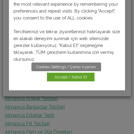
the most relevant experience by remembering your
a
Son Yazılar
preferences and repeat visits. By clicking "Accept",
r
you consent to the use of ALL cookies.
c
Almanca Okuma-Anlama Testi 6 [B1]
h
Tercihlerinizi ve tekrar ziyaretlerinizi hatırlayarak size
Almanca Okuma-Anlama Testi 5 [B1]
en alakalı deneyimi sunmak için web sitemizde
f
Almanca Okuma – Anlama Testi 4 [A2]
çerezler kullanıyoruz. "Kabul Et" seçeneğine
o
Almanca Okuma-Anlama Testi 3 [A2]
tıklayarak, TÜM çerezlerin kullanımına izin vermiş
r
olursunuz.
Almanca Okuma Anlama Testi 2 [A1]
:
Cookies Settings / Çerez Ayarları
Accept / Kabul Et
Kategoriler
Almanca Artikel Testleri
Almanca Bağlaçlar Testleri
Almanca Edatlar Testi
Almanca Fiil Testleri
Almanca Film ve Dizi Önerileri