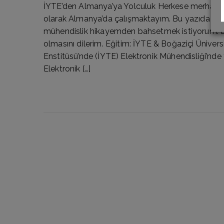
İYTE’den Almanya’ya Yolculuk Herkese merhabala
olarak Almanya’da çalışmaktayım. Bu yazıda si
mühendislik hikayemden bahsetmek istiyorum. Bu
olmasını dilerim. Eğitim: İYTE & Boğaziçi Ünivers
Enstitüsü’nde (İYTE) Elektronik Mühendisliği’nde
Elektronik […]