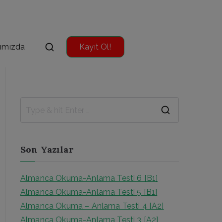
ımızda
Kayıt Ol!
S
e
a
Son Yazılar
r
c
Almanca Okuma-Anlama Testi 6 [B1]
h
Almanca Okuma-Anlama Testi 5 [B1]
f
Almanca Okuma – Anlama Testi 4 [A2]
o
Almanca Okuma-Anlama Testi 3 [A2]