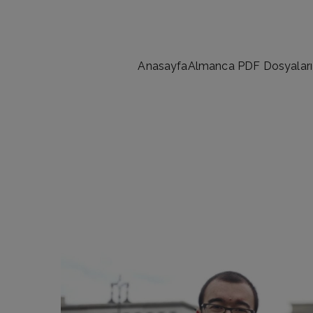
İçeriğe
geç
Anasayfa
Almanca PDF Dosyaları