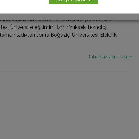
r, öncelikle kendimi tanıtayım. Ben Robotik Mühendisi
zlerle İYTE’den başlayıp şu an Almanya’da devam eden
rada çalışmak isteyen arkadaşlara yol gösterici
itesi Üniversite eğitimimi İzmir Yüksek Teknoloji
 tamamladıktan sonra Boğaziçi Üniversitesi Elektrik
Daha fazlasını oku