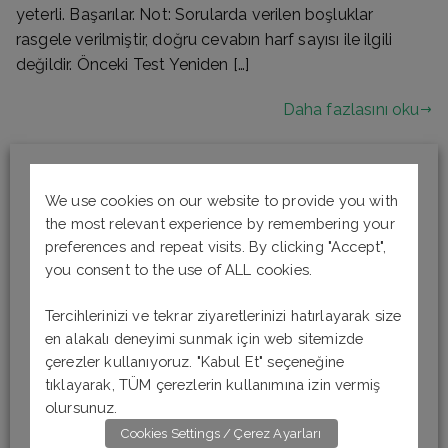
yeterli. Başarılar. Not: Sorularda verilen boşluklar
rasgele verilmiştir, doğru cevabın harf sayısı ile ilgili
değildir. Önceki Test Yeniden […]
Daha fazlasını oku
We use cookies on our website to provide you with
the most relevant experience by remembering your
preferences and repeat visits. By clicking "Accept",
you consent to the use of ALL cookies.
Tercihlerinizi ve tekrar ziyaretlerinizi hatırlayarak size
en alakalı deneyimi sunmak için web sitemizde
çerezler kullanıyoruz. "Kabul Et" seçeneğine
tıklayarak, TÜM çerezlerin kullanımına izin vermiş
olursunuz.
Cookies Settings / Çerez Ayarları