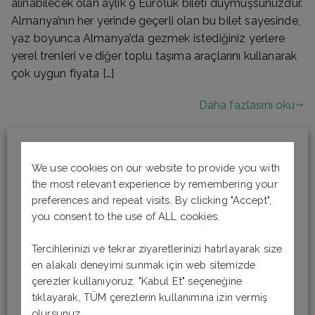
alınabilecek olan aylık 9 Euro’luk bileti duymuşsunuzdur.
Almanya’nın her yerinde geçerli olan bu bilet sayesinde,
yaz boyunca Almanya’da gezmek istediğiniz yerlere
yerel trenleri ve diğer toplu taşıma araçlarını kullanarak
çok uygun fiyata […]
Daha fazlasını oku
We use cookies on our website to provide you with
the most relevant experience by remembering your
preferences and repeat visits. By clicking "Accept",
you consent to the use of ALL cookies.
Tercihlerinizi ve tekrar ziyaretlerinizi hatırlayarak size
en alakalı deneyimi sunmak için web sitemizde
çerezler kullanıyoruz. "Kabul Et" seçeneğine
tıklayarak, TÜM çerezlerin kullanımına izin vermiş
olursunuz.