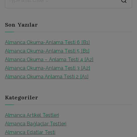
S
e
a
Son Yazılar
r
c
Almanca Okuma-Anlama Testi 6 [B1]
h
Almanca Okuma-Anlama Testi 5 [B1]
f
Almanca Okuma – Anlama Testi 4 [A2]
o
Almanca Okuma-Anlama Testi 3 [A2]
r
Almanca Okuma Anlama Testi 2 [A1]
:
Kategoriler
Almanca Artikel Testleri
Almanca Bağlaçlar Testleri
Almanca Edatlar Testi