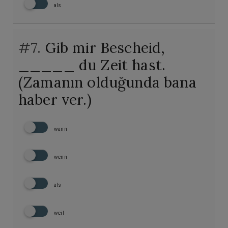
als
#7.
Gib mir Bescheid,
_____ du Zeit hast.
(Zamanın olduğunda bana
haber ver.)
wann
wenn
als
weil