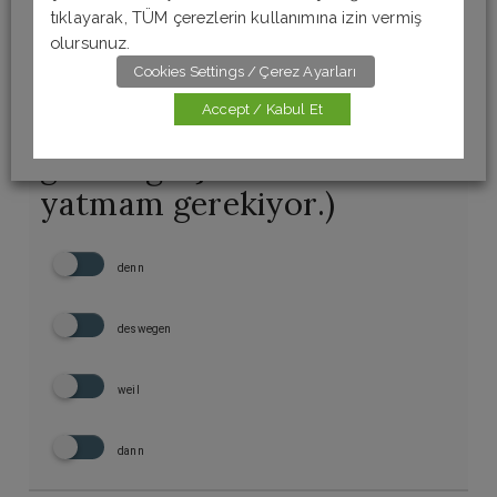
#9.
______ ich morgen
tıklayarak, TÜM çerezlerin kullanımına izin vermiş
zur Arbeit gehen muss,
olursunuz.
Cookies Settings / Çerez Ayarları
muss ich früh ins Bett
Accept / Kabul Et
gehen. (Yarın işe gitmem
gerektiği için erken
yatmam gerekiyor.)
denn
deswegen
weil
dann