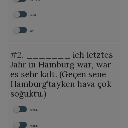
weil
ob
#2.
_______ ich letztes
Jahr in Hamburg war, war
es sehr kalt. (Geçen sene
Hamburg’tayken hava çok
soğuktu.)
wenn
wann