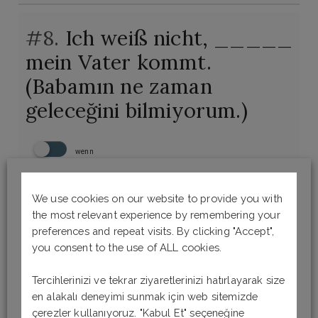
#8.
Ich weiß nicht, _____
mein Vater kommt.
(Babamın ne zaman
geleceğini bilmiyorum.)
wenn
wie
We use cookies on our website to provide you with
the most relevant experience by remembering your
preferences and repeat visits. By clicking "Accept",
wie viel
you consent to the use of ALL cookies.
wann
Tercihlerinizi ve tekrar ziyaretlerinizi hatırlayarak size
en alakalı deneyimi sunmak için web sitemizde
çerezler kullanıyoruz. "Kabul Et" seçeneğine