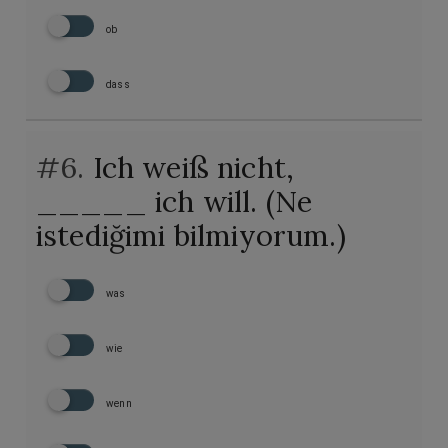
ob
dass
#6.
Ich weiß nicht,
_____ ich will. (Ne
istediğimi bilmiyorum.)
was
wie
wenn