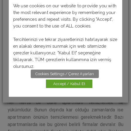
kadar incelemekte fayda var.
We use cookies on our website to provide you with
the most relevant experience by remembering your
“
die Fläche
” ise evin metrekare cinsinden büyüklüğünü
preferences and repeat visits. By clicking "Accept",
belirtir. Bu kısımda bazen “
ca.
” terimi de bulunabilir. Bu
you consent to the use of ALL cookies.
terim ise “
yaklaşık
” anlamına gelir.
Tercihlerinizi ve tekrar ziyaretlerinizi hatırlayarak size
İlgilendiğiniz evin ne zamandan itibaren uygun olduğunu
en alakalı deneyimi sunmak için web sitemizde
merak ediyorsanız “
b
ezugsfrei ab
” bölümüne
çerezler kullanıyoruz. "Kabul Et" seçeneğine
bakabilirsiniz. Eğer bu kısımda “
ab sofort
” yazıyor ise
tıklayarak, TÜM çerezlerin kullanımına izin vermiş
evin şu andan itibaren uygun olduğu anlamına gelir.
olursunuz.
Cookies Settings / Çerez Ayarları
Bazı ilanlarda “
Kehrwoche
” tabirine rastlamak
Accept / Kabul Et
mümkündür. Bu terim Türkçe’ye “
süpürme Haftası
”
olarak çevrilebilir. Bu durumun olduğu apartmanlarda,
her hafta bir daire apartmanı temizlemek ile
yükümlüdür. Bunun dışında kar olduğu zamanlarda ise
apartmanın önünün temizlenmesi gerekmektedir. Bazı
apartmanlarda ise bu görevi belirli firmalar devralır. Bu