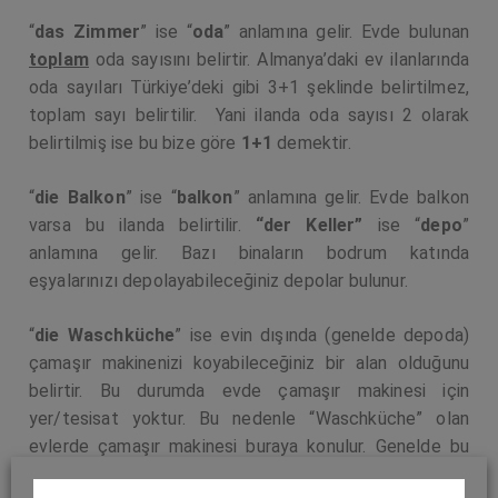
“
das Zimmer
” ise “
oda
” anlamına gelir. Evde bulunan
toplam
oda sayısını belirtir.
Almanya’daki ev ilanlarında
oda sayıları Türkiye’deki gibi 3+1 şeklinde belirtilmez,
toplam sayı belirtilir. Yani ilanda oda sayısı 2 olarak
belirtilmiş ise bu bize göre
1+1
demektir.
“
die Balkon
” ise “
balkon
” anlamına gelir. Evde balkon
varsa bu ilanda belirtilir.
“der Keller”
ise “
depo
”
anlamına gelir. Bazı binaların bodrum katında
eşyalarınızı depolayabileceğiniz depolar bulunur.
“
die Waschküche
” ise evin dışında (genelde depoda)
çamaşır makinenizi koyabileceğiniz bir alan olduğunu
belirtir. Bu durumda evde çamaşır makinesi için
yer/tesisat yoktur. Bu nedenle “Waschküche” olan
evlerde çamaşır makinesi buraya konulur. Genelde bu
bilgi ilanların en altında yer alır. Bu nedenle ilanı sonuna