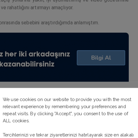
 ve rahatlığını artırmayı amaçlıyor.
nrasında sebebini araştırdığımda anlamıştım.
nüşüm - Depozito
We use cookies on our website to provide you with the most
relevant experience by remembering your preferences and
ine göre biraz daha detaylı. Cam ve kağıt hiçbir zaman
repeat visits. By clicking "Accept", you consent to the use of
unun için belirlenmiş olan kutulara atılırken, kağıtlar ya da
ALL cookies.
lastik kutular, ambalajlar, içecek kutuları ve metal kapaklar
a kasabalarda bu işlemin daha detaylı yapılması gerekiyor.
Tercihlerinizi ve tekrar ziyaretlerinizi hatırlayarak size en alakalı