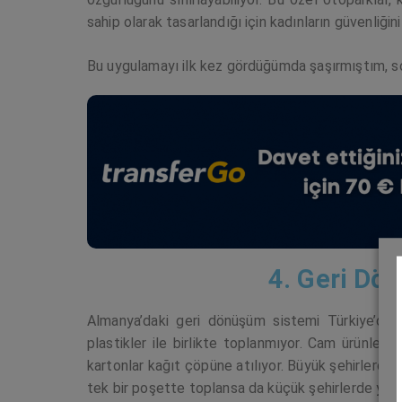
sahip olarak tasarlandığı için kadınların güvenliğini
Bu uygulamayı ilk kez gördüğümda şaşırmıştım, so
4. Geri Dö
Almanya’daki geri dönüşüm sistemi Türkiye’dek
plastikler ile birlikte toplanmıyor. Cam ürünler b
kartonlar kağıt çöpüne atılıyor. Büyük şehirlerde p
tek bir poşette toplansa da küçük şehirlerde ya d