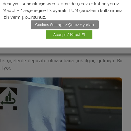
deneyimi sunmak için web sitemizde çerezler kullanıyoruz.
işeler depozitolu olduğu için, bu şişeleri marketteki şişe
"Kabul Et" seçeneğine tıklayarak, TÜM çerezlerin kullanımına
plastik şişelerde bir sembol bulunuyor, bu sembole sahip
izin vermiş olursunuz.
lunan Pfand kutusuna atıp, attığınız miktara göre bir kupon
Cookies Settings / Çerez Ayarları
erişte kullanabilir, dilerseniz ilgili marketin kasasından nakit
Accept / Kabul Et
rken fiyatın üstüne otomatik olarak depozito değeri ekleniyor,
r alıyor.
ik şişelerde depozito olması bana çok ilginç gelmişti. Bu
liyor.