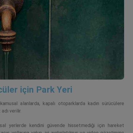
üler için Park Yeri
 kamusal alanlarda, kapalı otoparklarda kadın sürücülere
adı verilir.
sal yerlerde kendini güvende hissetmediği için hareket
kaçış yollarına yakın, iyi aydınlatılmış ve video gözetimine