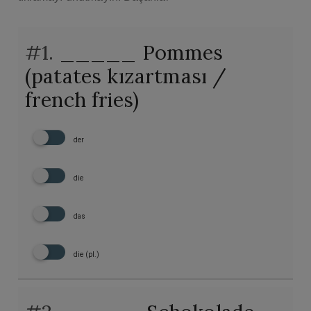
#1.
_____ Pommes
(patates kızartması /
french fries)
der
die
das
die (pl.)