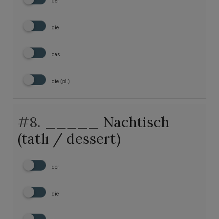
der
die
das
die (pl.)
#8.
_____ Nachtisch
(tatlı / dessert)
der
die