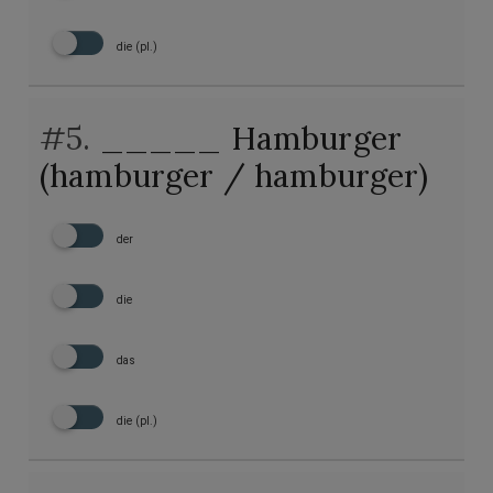
die (pl.)
#5.
_____ Hamburger
(hamburger / hamburger)
der
die
das
die (pl.)