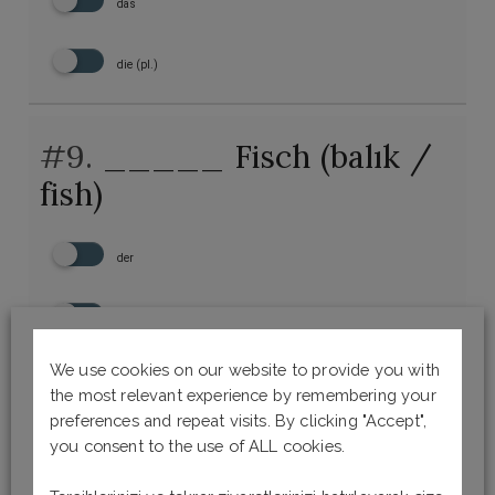
das
die (pl.)
#9.
_____ Fisch (balık /
fish)
der
die
We use cookies on our website to provide you with
das
the most relevant experience by remembering your
preferences and repeat visits. By clicking "Accept",
die (pl.)
you consent to the use of ALL cookies.