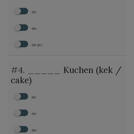
die
das
die (pl.)
#4.
_____ Kuchen (kek /
cake)
der
die
das