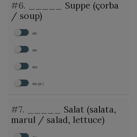
#6.
_____ Suppe (çorba
/ soup)
der
die
das
die (pl.)
#7.
_____ Salat (salata,
marul / salad, lettuce)