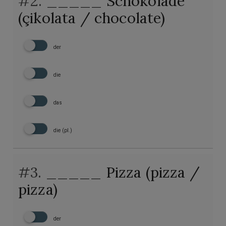
#2.
_____ Schokolade
(çikolata / chocolate)
der
die
das
die (pl.)
#3.
_____ Pizza (pizza /
pizza)
der