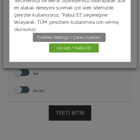
Tercihlerinizi ve tekrar ziyaretlerinizi hatırlayarak size
#10.
_____ Popcorn
en alakalı deneyimi sunmak için web sitemizde
çerezler kullanıyoruz. "Kabul Et" seçeneğine
(patlamış mısır / popcorn)
tıklayarak, TÜM çerezlerin kullanımına izin vermiş
olursunuz.
Cookies Settings / Çerez Ayarları
der
Accept / Kabul Et
die
das
die (pl.)
TESTI BITIR