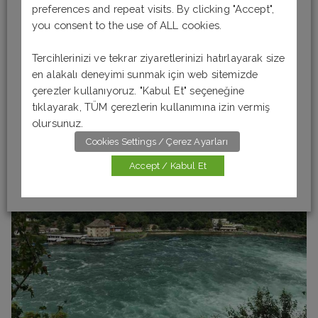
doğru olduğunu düşündüğünüz cevabı işaretlemeniz
preferences and repeat visits. By clicking "Accept",
gerekir. Cevaplarınızı kontrol etmek ve doğru cevapları
you consent to the use of ALL cookies.
görmek için “Testi Bitir” butonuna tıklamanız yeterli.
Şimdiden başarılar Not: Sorularda verilen boşluk sayısı
Tercihlerinizi ve tekrar ziyaretlerinizi hatırlayarak size
temsilidir, doğru cevabın […]
en alakalı deneyimi sunmak için web sitemizde
çerezler kullanıyoruz. "Kabul Et" seçeneğine
Daha fazlasını oku
tıklayarak, TÜM çerezlerin kullanımına izin vermiş
olursunuz.
Cookies Settings / Çerez Ayarları
Accept / Kabul Et