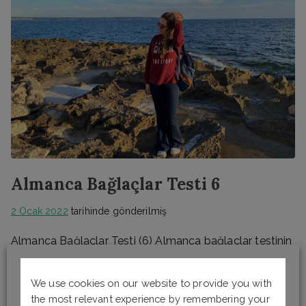
Almanca Bağlaçlar Testi 6
2 Ocak 2022
tarihinde gönderilmiş
Almanca Bağlaçlar Testi (6) Almanca bağlaçlar testinin
altıncısına hoş geldiniz. 10 soruluk online Almanca
testinde cümlenin anlamına göre boşluğa gelmesi
We use cookies on our website to provide you with
gereken doğru Almanca bağlacı tahmin etmeniz ve
the most relevant experience by remembering your