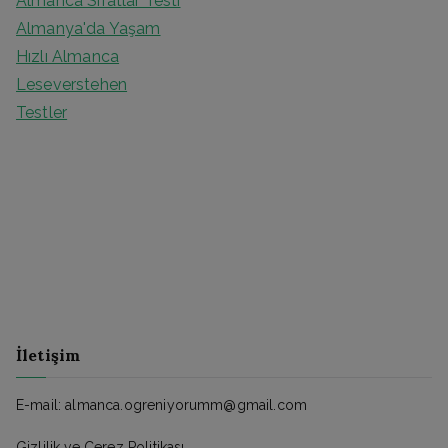
Almanca Sıfatlar Testi
Almanya'da Yaşam
Hızlı Almanca
Leseverstehen
Testler
İletişim
E-mail: almanca.ogreniyorumm@gmail.com
Gizlilik ve Çerez Politikası