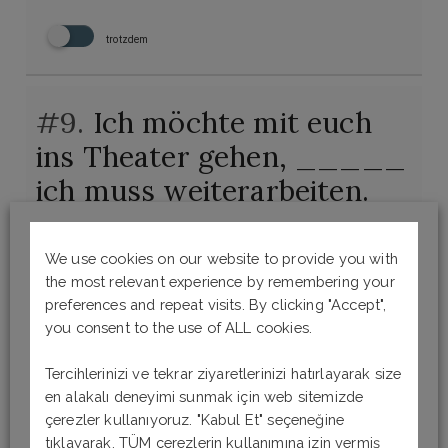
trotzdem
#9.
Ich möchte mit euch
ins Theater gehen, _____
ich muss weiterarbeiten.
(Sizinle tiyatroya gelmek
istiyorum ama çalışmaya
We use cookies on our website to provide you with
the most relevant experience by remembering your
devam etmem gerek.)
preferences and repeat visits. By clicking "Accept",
you consent to the use of ALL cookies.
aber trotzdem
Tercihlerinizi ve tekrar ziyaretlerinizi hatırlayarak size
en alakalı deneyimi sunmak için web sitemizde
sondern
çerezler kullanıyoruz. "Kabul Et" seçeneğine
tıklayarak, TÜM çerezlerin kullanımına izin vermiş