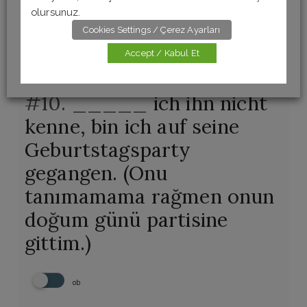
oder
olursunuz.
Cookies Settings / Çerez Ayarları
aber
Accept / Kabul Et
#10.
_____ ich ihn nicht
kenne, bin ich auf seine
Geburtstagsparty
gegangen. (Onu
tanımamama rağmen onun
doğum günü partisine
gittim.)
ob