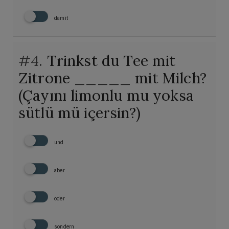
damit
#4.
Trinkst du Tee mit
Zitrone _____ mit Milch?
(Çayını limonlu mu yoksa
sütlü mü içersin?)
und
aber
oder
sondern