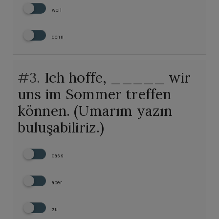
weil
denn
#3.
Ich hoffe, _____ wir
uns im Sommer treffen
können. (Umarım yazın
buluşabiliriz.)
dass
aber
zu