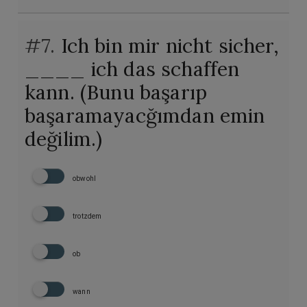
#7.
Ich bin mir nicht sicher,
____ ich das schaffen
kann. (Bunu başarıp
başaramayacğımdan emin
değilim.)
obwohl
trotzdem
ob
wann