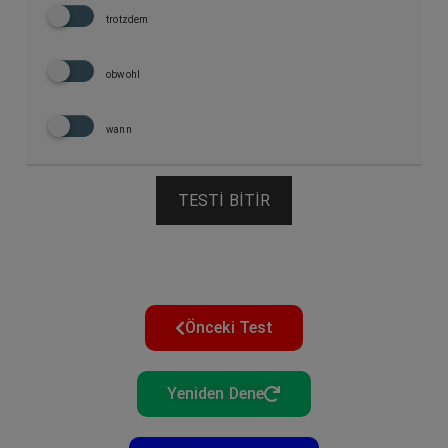
trotzdem
obwohl
wann
TESTI BITIR
Önceki Test
Yeniden Dene