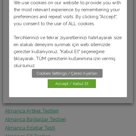
S
We use cookies on our website to provide you with
e
the most relevant experience by remembering your
preferences and repeat visits. By clicking "Accept",
a
Son Yazılar
you consent to the use of ALL cookies.
r
c
Tercihlerinizi ve tekrar ziyaretlerinizi hatırlayarak size
Almanca Okuma-Anlama Testi 6 [B1]
h
en alakalı deneyimi sunmak için web sitemizde
Almanca Okuma-Anlama Testi 5 [B1]
f
çerezler kullanıyoruz. "Kabul Et" seçeneğine
Almanca Okuma – Anlama Testi 4 [A2]
tıklayarak, TÜM çerezlerin kullanımına izin vermiş
o
Almanca Okuma-Anlama Testi 3 [A2]
olursunuz.
r
Almanca Okuma Anlama Testi 2 [A1]
Cookies Settings / Çerez Ayarları
:
Accept / Kabul Et
Kategoriler
Almanca Artikel Testleri
Almanca Bağlaçlar Testleri
Almanca Edatlar Testi