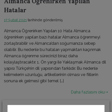
Almanca Öğrenirken Yapılan
Hatalar
17 Şubat 2021
tarihinde gönderilmiş
Almanca Öğrenirken Yapılan 10 Hata Almanca
öğrenirken yapılan bazı hatalar Almanca öğrenmeyi
zorlaştırabilir ve Almanca’dan soğumanıza sebep
olabilir. Bu nedenle bu hataları yapmaktan kaçınmak
Almanca öğrenme sürecinizi biraz daha
kolaylaştıracaktır. 1. Ön yargı ile Yaklaşmak Almanca dil
yapısı Türkçe’nin dil yapısından farklıdır. Bu nedenle
kelimelerin uzunluğu, artikellerinin olması ve fiillerin
sonuna ek gelmesi gibi temel […]
Daha fazlasını oku