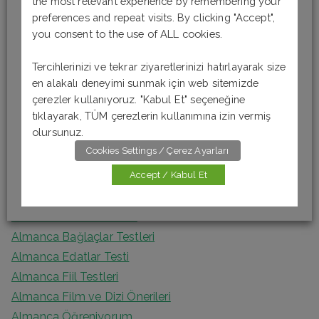
the most relevant experience by remembering your
Son Yazılar
r
preferences and repeat visits. By clicking "Accept",
you consent to the use of ALL cookies.
c
Almanca Okuma-Anlama Testi 6 [B1]
h
Tercihlerinizi ve tekrar ziyaretlerinizi hatırlayarak size
Almanca Okuma-Anlama Testi 5 [B1]
f
en alakalı deneyimi sunmak için web sitemizde
Almanca Okuma – Anlama Testi 4 [A2]
o
çerezler kullanıyoruz. "Kabul Et" seçeneğine
Almanca Okuma-Anlama Testi 3 [A2]
tıklayarak, TÜM çerezlerin kullanımına izin vermiş
r
Almanca Okuma Anlama Testi 2 [A1]
olursunuz.
:
Cookies Settings / Çerez Ayarları
Kategoriler
Accept / Kabul Et
Almanca Artikel Testleri
Almanca Bağlaçlar Testleri
Almanca Edatlar Testi
Almanca Fiil Testleri
Almanca Film ve Dizi Önerileri
Almanca Öğreniyorum