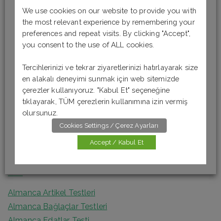
We use cookies on our website to provide you with
S
the most relevant experience by remembering your
e
preferences and repeat visits. By clicking "Accept",
a
you consent to the use of ALL cookies.
Son Yazılar
r
Tercihlerinizi ve tekrar ziyaretlerinizi hatırlayarak size
c
Almanca Okuma-Anlama Testi 6 [B1]
en alakalı deneyimi sunmak için web sitemizde
h
Almanca Okuma-Anlama Testi 5 [B1]
çerezler kullanıyoruz. "Kabul Et" seçeneğine
f
tıklayarak, TÜM çerezlerin kullanımına izin vermiş
Almanca Okuma – Anlama Testi 4 [A2]
o
olursunuz.
Almanca Okuma-Anlama Testi 3 [A2]
r
Cookies Settings / Çerez Ayarları
Almanca Okuma Anlama Testi 2 [A1]
:
Accept / Kabul Et
Kategoriler
Almanca Artikel Testleri
Almanca Bağlaçlar Testleri
Almanca Edatlar Testi