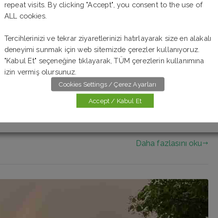
repeat visits. By clicking "Accept", you consent to the use of
ALL cookies.
Tercihlerinizi ve tekrar ziyaretlerinizi hatırlayarak size en alakalı
esti
deneyimi sunmak için web sitemizde çerezler kullanıyoruz.
"Kabul Et" seçeneğine tıklayarak, TÜM çerezlerin kullanımına
izin vermiş olursunuz.
 testine hoş geldiniz. 10 soruluk bu online Almanca
Cookies Settings / Çerez Ayarları
karar vermeniz gerekir. Cevaplarınızı kontrol etmek ve
Accept / Kabul Et
a tıklamanız yeterli. Şimdiden başarılar. Önceki Test
Daha fazlasını oku