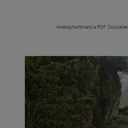
İçeriğe
geç
Anasayfa
Almanca PDF Dosyaları