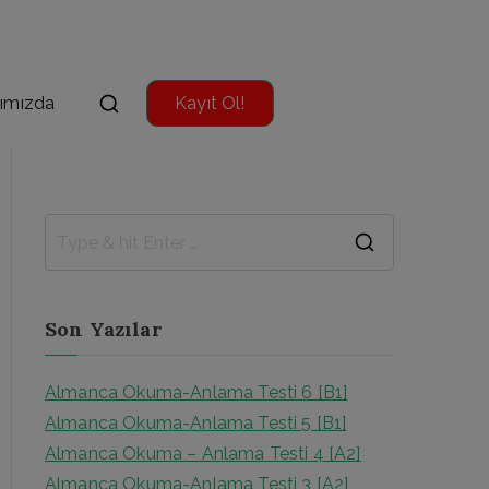
ımızda
Kayıt Ol!
S
e
a
Son Yazılar
r
c
Almanca Okuma-Anlama Testi 6 [B1]
h
Almanca Okuma-Anlama Testi 5 [B1]
f
Almanca Okuma – Anlama Testi 4 [A2]
o
Almanca Okuma-Anlama Testi 3 [A2]