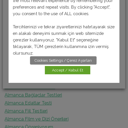
the most relevant experience by remembering your
Son Yazılar
r
preferences and repeat visits. By clicking "Accept",
you consent to the use of ALL cookies.
c
Almanca Okuma-Anlama Testi 6 [B1]
h
Tercihlerinizi ve tekrar ziyaretlerinizi hatırlayarak size
Almanca Okuma-Anlama Testi 5 [B1]
f
en alakalı deneyimi sunmak için web sitemizde
Almanca Okuma – Anlama Testi 4 [A2]
o
çerezler kullanıyoruz. "Kabul Et" seçeneğine
Almanca Okuma-Anlama Testi 3 [A2]
tıklayarak, TÜM çerezlerin kullanımına izin vermiş
r
Almanca Okuma Anlama Testi 2 [A1]
olursunuz.
:
Cookies Settings / Çerez Ayarları
Kategoriler
Accept / Kabul Et
Almanca Artikel Testleri
Almanca Bağlaçlar Testleri
Almanca Edatlar Testi
Almanca Fiil Testleri
Almanca Film ve Dizi Önerileri
Almanca Öğreniyorum