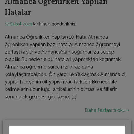
Almanca Öğrenirken Yapılan
Hatalar
17 Şubat 2021
tarihinde gönderilmiş
Almanca Öğrenirken Yapılan 10 Hata Almanca
öğrenirken yapılan bazı hatalar Almanca öğrenmeyi
zorlaştırabilir ve Almanca’dan soğumanıza sebep
olabilir. Bu nedenle bu hataları yapmaktan kaçınmak
Almanca öğrenme sürecinizi biraz daha
kolaylaştıracaktır. 1. Ön yargı ile Yaklaşmak Almanca dil
yapısı Türkçe’nin dil yapısından farklıdır. Bu nedenle
kelimelerin uzunluğu, artikellerinin olması ve fiillerin
sonuna ek gelmesi gibi temel […]
Daha fazlasını oku