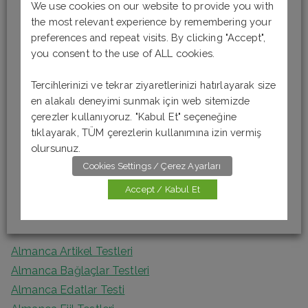
S
We use cookies on our website to provide you with
e
the most relevant experience by remembering your
preferences and repeat visits. By clicking "Accept",
a
Son Yazılar
you consent to the use of ALL cookies.
r
c
Tercihlerinizi ve tekrar ziyaretlerinizi hatırlayarak size
Almanca Okuma-Anlama Testi 6 [B1]
h
en alakalı deneyimi sunmak için web sitemizde
Almanca Okuma-Anlama Testi 5 [B1]
f
çerezler kullanıyoruz. "Kabul Et" seçeneğine
Almanca Okuma – Anlama Testi 4 [A2]
tıklayarak, TÜM çerezlerin kullanımına izin vermiş
o
Almanca Okuma-Anlama Testi 3 [A2]
olursunuz.
r
Almanca Okuma Anlama Testi 2 [A1]
Cookies Settings / Çerez Ayarları
:
Accept / Kabul Et
Kategoriler
Almanca Artikel Testleri
Almanca Bağlaçlar Testleri
Almanca Edatlar Testi