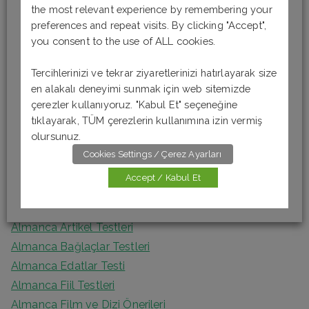
the most relevant experience by remembering your
a
Son Yazılar
preferences and repeat visits. By clicking "Accept",
r
you consent to the use of ALL cookies.
c
Almanca Okuma-Anlama Testi 6 [B1]
h
Tercihlerinizi ve tekrar ziyaretlerinizi hatırlayarak size
Almanca Okuma-Anlama Testi 5 [B1]
en alakalı deneyimi sunmak için web sitemizde
f
Almanca Okuma – Anlama Testi 4 [A2]
çerezler kullanıyoruz. "Kabul Et" seçeneğine
o
Almanca Okuma-Anlama Testi 3 [A2]
tıklayarak, TÜM çerezlerin kullanımına izin vermiş
r
olursunuz.
Almanca Okuma Anlama Testi 2 [A1]
:
Cookies Settings / Çerez Ayarları
Accept / Kabul Et
Kategoriler
Almanca Artikel Testleri
Almanca Bağlaçlar Testleri
Almanca Edatlar Testi
Almanca Fiil Testleri
Almanca Film ve Dizi Önerileri