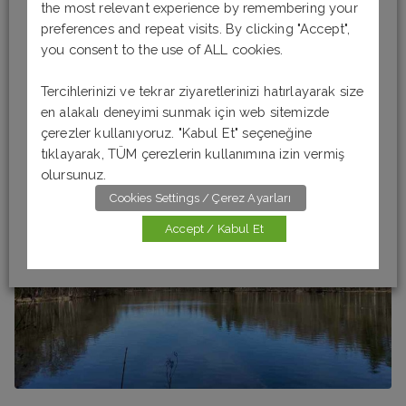
cevapları görmek için “Testi Bitir” butonuna tıklamanız
the most relevant experience by remembering your
yeterli. Başarılar. Not: Sorularda verilen boşluklar
preferences and repeat visits. By clicking "Accept",
rasgele verilmiştir, doğru cevabın harf sayısı ile ilgili
you consent to the use of ALL cookies.
değildir. Önceki Test Yeniden […]
Tercihlerinizi ve tekrar ziyaretlerinizi hatırlayarak size
Daha fazlasını oku
en alakalı deneyimi sunmak için web sitemizde
çerezler kullanıyoruz. "Kabul Et" seçeneğine
tıklayarak, TÜM çerezlerin kullanımına izin vermiş
olursunuz.
Cookies Settings / Çerez Ayarları
Accept / Kabul Et