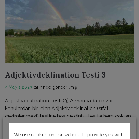
Adjektivdeklination Testi 3
4 Mayıs 2023
tarihinde gönderilmiş
Adjektivdeklination Testi (3) Almanca’da en zor
konulardan biri olan Adjektivdeklination (sıfat
çekimlenmesi) testine hoş geldiniz. Testte hem çoktan
seçmeli hem de boşluk doldurmalı sorular
bulunmaktadır. Cevaplarınızı kontrol etmek ve doğru
We use cookies on our website to provide you with